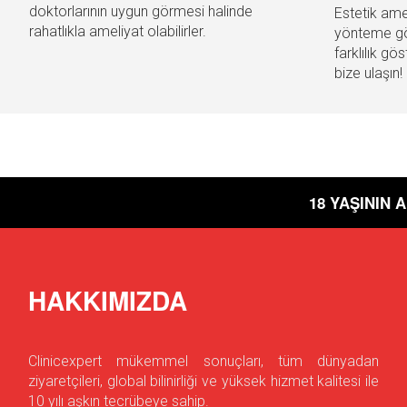
doktorlarının uygun görmesi halinde
Estetik ame
rahatlıkla ameliyat olabilirler.
yönteme gör
farklılık göst
bize ulaşın!
18 YAŞININ 
HAKKIMIZDA
Clinicexpert mükemmel sonuçları, tüm dünyadan
ziyaretçileri, global bilinirliği ve yüksek hizmet kalitesi ile
10 yılı aşkın tecrübeye sahip.