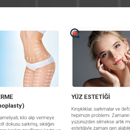
ERME
YÜZ ESTETİĞİ
oplasty)
Kırışıklıklar, sarkmalar ve d
hepimizin problemi. Zamanın i
ameliyatı; kilo alıp vermeye
yüzünüzden silmekse artık 
ilt dokusu sarkmış, sıkılığını
estetiğiyle zamanı geri alabil