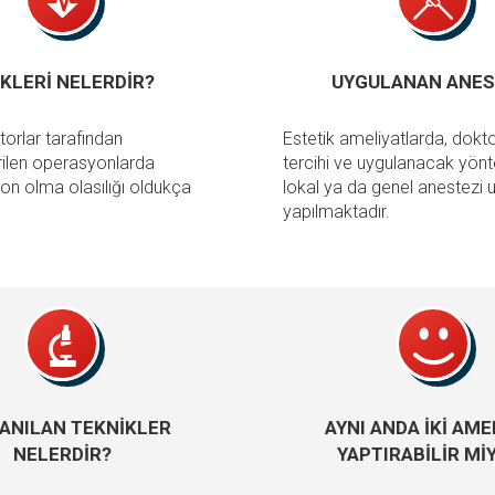
SKLERİ NELERDİR?
UYGULANAN ANES
orlar tarafından
Estetik ameliyatlarda, dokt
rilen operasyonlarda
tercihi ve uygulanacak yö
n olma olasılığı oldukça
lokal ya da genel anestezi
yapılmaktadır.
ANILAN TEKNİKLER
AYNI ANDA İKİ AME
NELERDİR?
YAPTIRABİLİR Mİ