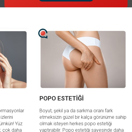
POPO ESTETİĞİ
eformasyonlar
Boyut, şekil ya da sarkma oranı fark
zlerini
etmeksizin güzel bir kalça görünüme sahip
mümkün! Yüz
olmak isteyen herkes popo estetiği
ir, çok daha
yaptırabilir. Popo estetiği sayesinde daha