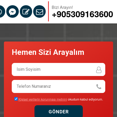
Bizi Arayın!
+905309163600
Hemen Sizi Arayalım
Kişisel verilerin korunması metnini
okudum kabul ediyorum.
GÖNDER