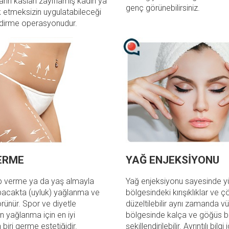
rın kasları zayıflamış kadın ya
genç görünebilirsiniz.
k etmeksizin uygulatabileceği
endirme operasyonudur.
ERME
YAĞ ENJEKSİYONU
lıp verme ya da yaş almayla
Yağ enjeksiyonu sayesinde y
bacakta (uyluk) yağlanma ve
bölgesindeki kırışıklıklar ve ç
rünür. Spor ve diyetle
düzeltilebilir aynı zamanda v
n yağlanma için en iyi
bölgesinde kalça ve göğüs b
iri germe estetiğidir.
şekillendirilebilir. Ayrıntılı bilgi