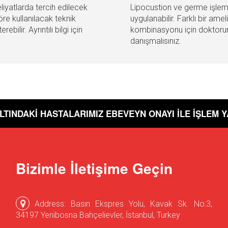
liyatlarda tercih edilecek
Lipocustion ve germe işlemle
e kullanılacak teknik
uygulanabilir. Farklı bir amel
erebilir. Ayrıntılı bilgi için
kombinasyonu için doktoru
danışmalısınız.
ALTINDAKİ HASTALARIMIZ EBEVEYN ONAYI İLE İŞLEM Y
Bizimle İletişime Geçin
Address: Basın Ekspres Yolu, Kavak Sk. No:3,
34197 Yenibosna Bahçelievler, İstanbul, Turkey