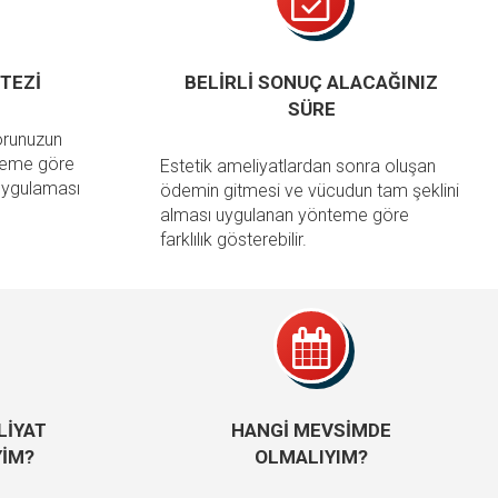
TEZİ
BELİRLİ SONUÇ ALACAĞINIZ
SÜRE
orunuzun
nteme göre
Estetik ameliyatlardan sonra oluşan
 uygulaması
ödemin gitmesi ve vücudun tam şeklini
alması uygulanan yönteme göre
farklılık gösterebilir.
LİYAT
HANGİ MEVSİMDE
YİM?
OLMALIYIM?