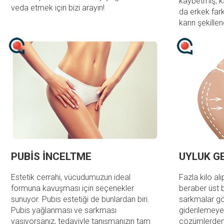
kaybetmiş, ka
veda etmek için bizi arayın!
da erkek far
karın şekill
PUBİS İNCELTME
UYLUK G
Estetik cerrahi, vücudumuzun ideal
Fazla kilo a
formuna kavuşması için seçenekler
beraber üst 
sunuyor. Pubis estetiği de bunlardan biri.
sarkmalar gö
Pubis yağlanması ve sarkması
giderilemeye
yaşıyorsanız, tedaviyle tanışmanızın tam
çözümlerden b