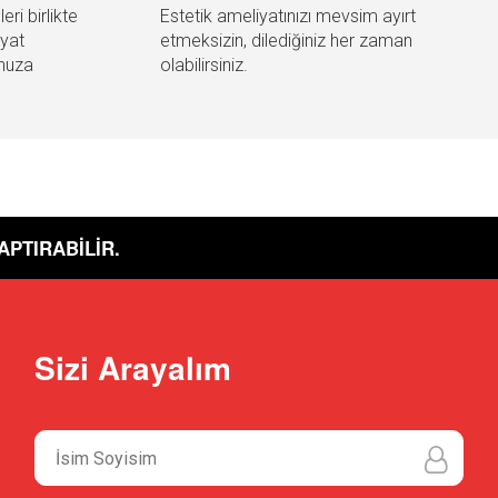
ri birlikte
Estetik ameliyatınızı mevsim ayırt
iyat
etmeksizin, dilediğiniz her zaman
nuza
olabilirsiniz.
APTIRABİLİR.
Sizi Arayalım